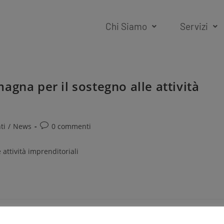
Chi Siamo
Servizi
gna per il sostegno alle attività
ti
/
News
0 commenti
attività imprenditoriali