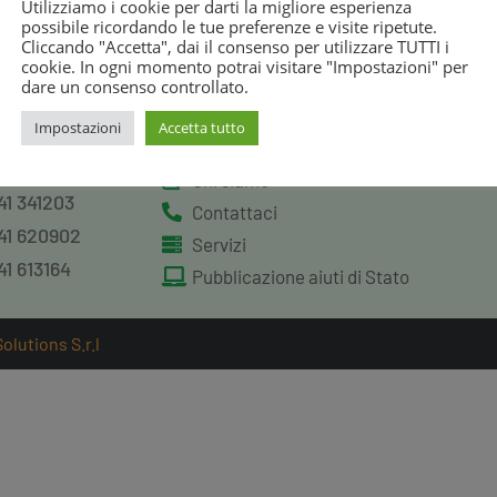
Utilizziamo i cookie per darti la migliore esperienza
possibile ricordando le tue preferenze e visite ripetute.
Cliccando "Accetta", dai il consenso per utilizzare TUTTI i
cookie. In ogni momento potrai visitare "Impostazioni" per
Link
S
dare un consenso controllato.
Impostazioni
Accetta tutto
41 52121
Homepage
41 600305
Chi siamo
41 341203
Contattaci
41 620902
Servizi
41 613164
Pubblicazione aiuti di Stato
lutions S.r.l