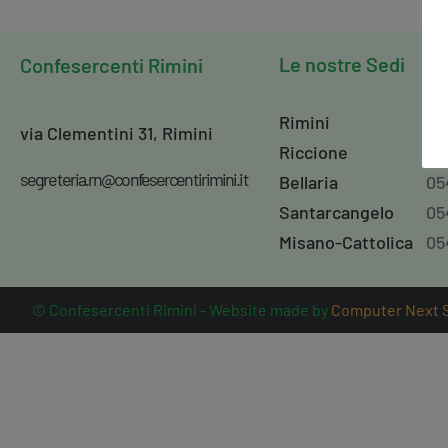
Le nostre Sedi
Confesercenti
Rimini
Rimini
05
via Clementini 31, Rimini
Riccione
05
segreteria.rn@confesercentirimini.it
Bellaria
05
Santarcangelo
05
Misano-Cattolica
05
© Confesercenti Rimini - Website made by
Computer Next So