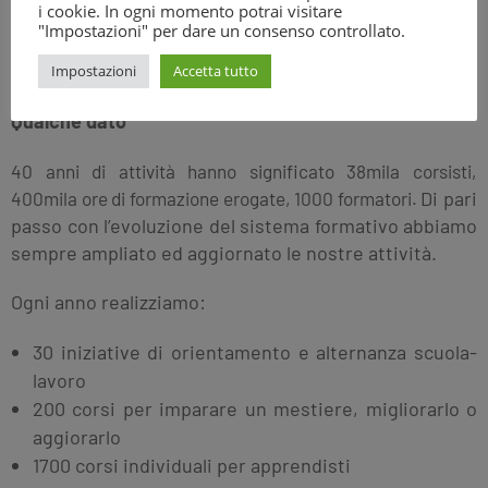
i cookie. In ogni momento potrai visitare
tra cui il Cescot di Rimini.
"Impostazioni" per dare un consenso controllato.
Dal 2000 il Cescot aderisce al
“Consorzio Formazione
& Lavoro”
per la formazione degli apprendisti.
Impostazioni
Accetta tutto
Qualche dato
40 anni di attività hanno significato 38mila corsisti,
Di pari
400mila ore di formazione erogate, 1000 formatori.
passo con l’evoluzione del sistema formativo abbiamo
sempre ampliato ed aggiornato le nostre attività.
Ogni anno realizziamo:
30 iniziative di orientamento e alternanza scuola-
lavoro
200 corsi per imparare un mestiere, migliorarlo o
aggiorarlo
1700 corsi individuali per apprendisti