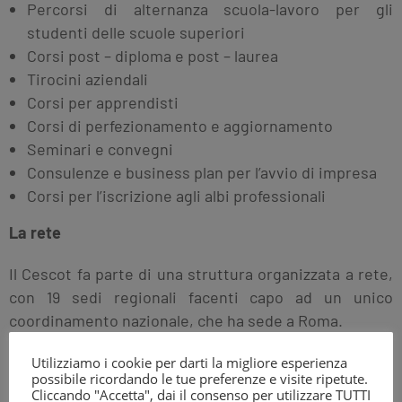
Percorsi di alternanza scuola-lavoro per gli
studenti delle scuole superiori
Corsi post – diploma e post – laurea
Tirocini aziendali
Corsi per apprendisti
Corsi di perfezionamento e aggiornamento
Seminari e convegni
Consulenze e business plan per l’avvio di impresa
Corsi per l’iscrizione agli albi professionali
La rete
Il Cescot fa parte di una struttura organizzata a rete,
con 19 sedi regionali facenti capo ad un unico
coordinamento nazionale, che ha sede a Roma.
In Emilia Romagna il Cescot è presente con una
Utilizziamo i cookie per darti la migliore esperienza
struttura regionale –
Nuovo Cescot Emilia Romagna
–
possibile ricordando le tue preferenze e visite ripetute.
che coordina 9 sedi operative dislocate sul territorio,
Cliccando "Accetta", dai il consenso per utilizzare TUTTI