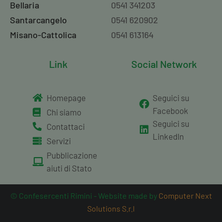
Bellaria
0541 341203
Santarcangelo
0541 620902
Misano-Cattolica
0541 613164
Link
Social Network
Homepage
Seguici su
Facebook
Chi siamo
Seguici su
Contattaci
LinkedIn
Servizi
Pubblicazione
aiuti di Stato
© Confesercenti Rimini - Website made by
Computer Next
Solutions S.r.l