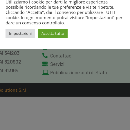
Utilizziamo i cookie per darti la migliore esperienza
possibile ricordando le tue preferenze e visite ripetute.
Cliccando "Accetta", dai il consenso per utilizzare TUTTI i
cookie. In ogni momento potrai visitare "Impostazioni" per
Link
S
dare un consenso controllato.
Impostazioni
Accetta tutto
41 52121
Homepage
41 600305
Chi siamo
41 341203
Contattaci
41 620902
Servizi
41 613164
Pubblicazione aiuti di Stato
lutions S.r.l