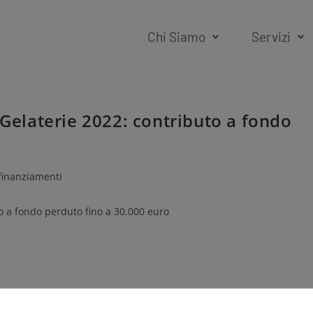
Chi Siamo
Servizi
 Gelaterie 2022: contributo a fondo
finanziamenti
to a fondo perduto fino a 30.000 euro