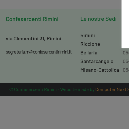
Le nostre Sedi
Confesercenti
Rimini
Rimini
05
via Clementini 31, Rimini
Riccione
05
segreteria.rn@confesercentirimini.it
Bellaria
05
Santarcangelo
05
Misano-Cattolica
05
© Confesercenti Rimini - Website made by
Computer Next So