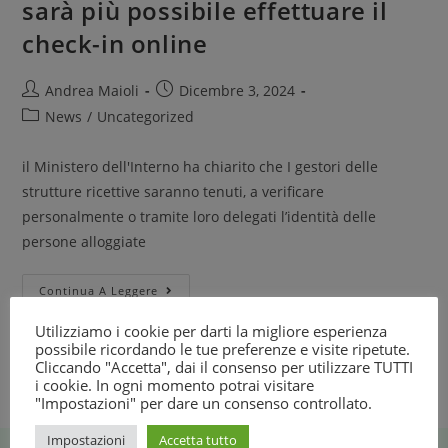
sarà più possibile effettuare il
check-in online
Andrea Maioli
Dicembre 3, 2024
News
/
Uncategorized
il Ministero dell'Interno ha chiarito che I gestori delle
strutture ricettive saranno tenuti, a verificare
personalmente o tramite loro delegati l’identità delle
persone alloggiate
Continua A Leggere
Utilizziamo i cookie per darti la migliore esperienza
possibile ricordando le tue preferenze e visite ripetute.
Cliccando "Accetta", dai il consenso per utilizzare TUTTI
i cookie. In ogni momento potrai visitare
"Impostazioni" per dare un consenso controllato.
Impostazioni
Accetta tutto