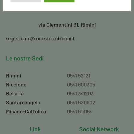
Confesercenti
Rimini
via Clementini 31, Rimini
segreteria.rn@confesercentirimini.it
Le nostre Sedi
Rimini
0541 52121
Riccione
0541 600305
Bellaria
0541 341203
Santarcangelo
0541 620902
Misano-Cattolica
0541 613164
Link
Social Network